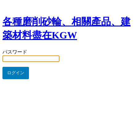
各種磨削砂輪、相關產品、建
築材料盡在KGW
パスワード