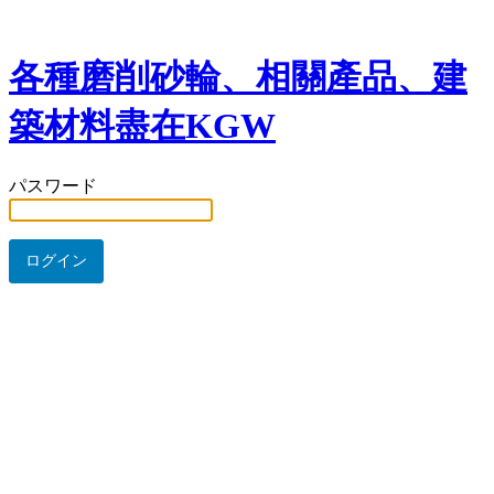
各種磨削砂輪、相關產品、建
築材料盡在KGW
パスワード