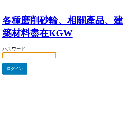
各種磨削砂輪、相關產品、建
築材料盡在KGW
パスワード