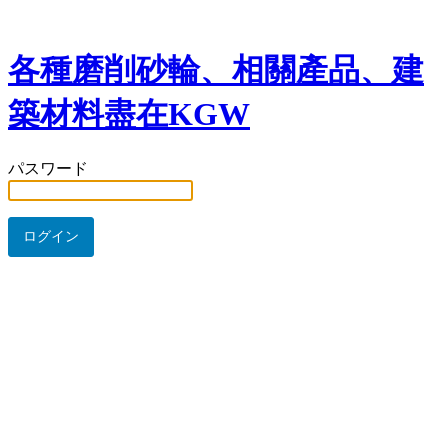
各種磨削砂輪、相關產品、建
築材料盡在KGW
パスワード