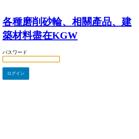
各種磨削砂輪、相關產品、建
築材料盡在KGW
パスワード