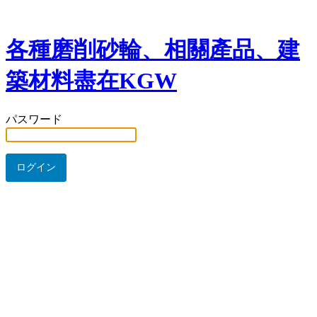
各種磨削砂輪、相關產品、建
築材料盡在KGW
パスワード