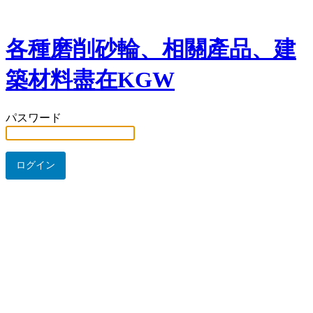
各種磨削砂輪、相關產品、建
築材料盡在KGW
パスワード