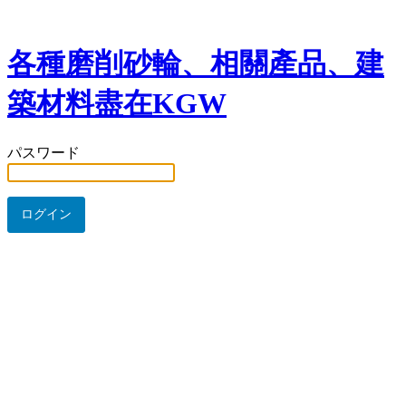
各種磨削砂輪、相關產品、建
築材料盡在KGW
パスワード