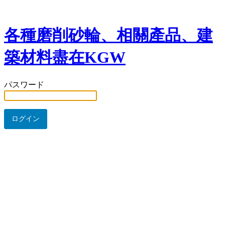
各種磨削砂輪、相關產品、建
築材料盡在KGW
パスワード