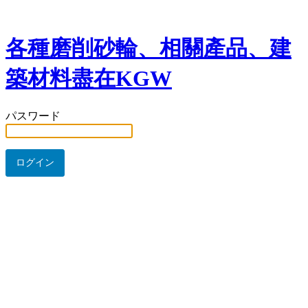
各種磨削砂輪、相關產品、建
築材料盡在KGW
パスワード