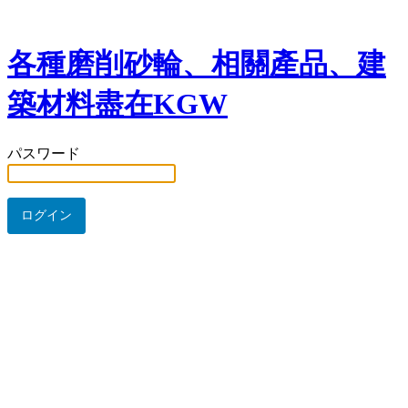
各種磨削砂輪、相關產品、建
築材料盡在KGW
パスワード