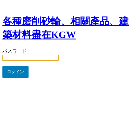
各種磨削砂輪、相關產品、建
築材料盡在KGW
パスワード