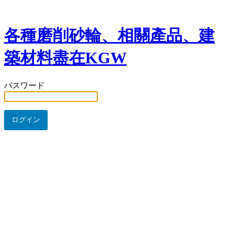
各種磨削砂輪、相關產品、建
築材料盡在KGW
パスワード