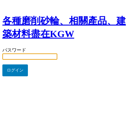
各種磨削砂輪、相關產品、建
築材料盡在KGW
パスワード