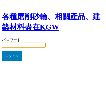
各種磨削砂輪、相關產品、建
築材料盡在KGW
パスワード