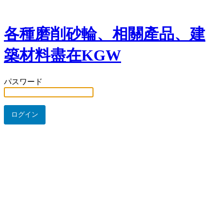
各種磨削砂輪、相關產品、建
築材料盡在KGW
パスワード