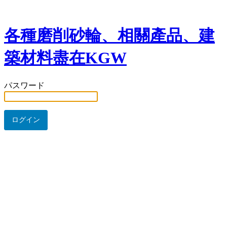
各種磨削砂輪、相關產品、建
築材料盡在KGW
パスワード