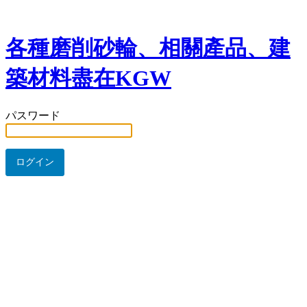
各種磨削砂輪、相關產品、建
築材料盡在KGW
パスワード